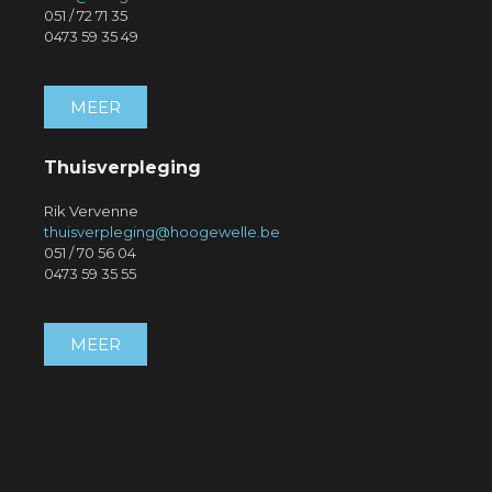
051 / 72 71 35
0473 59 35 49
MEER
Thuisverpleging
Rik Vervenne
thuisverpleging@hoogewelle.be
051 / 70 56 04
0473 59 35 55
MEER