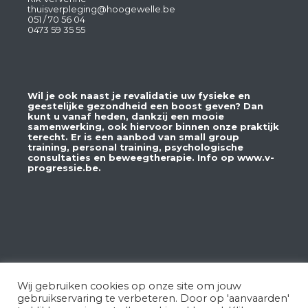
thuisverpleging@hoogewelle.be
051 / 70 56 04
0473 59 35 55
Wil je ook naast je revalidatie uw fysieke en
geestelijke gezondheid een boost geven? Dan
kunt u vanaf heden, dankzij een mooie
samenwerking, ook hiervoor binnen onze praktijk
terecht. Er is een aanbod van small group
training, personal training, psychologische
consultaties en beweegtherapie. Info op
www.v-
progressie.be
.
Wij gebruiken cookies op onze site om jouw
gebruikservaring te verbeteren. Door op 'aanvaarden'
© Copyright 2025 - Hoogwielkestraat 26A 8810